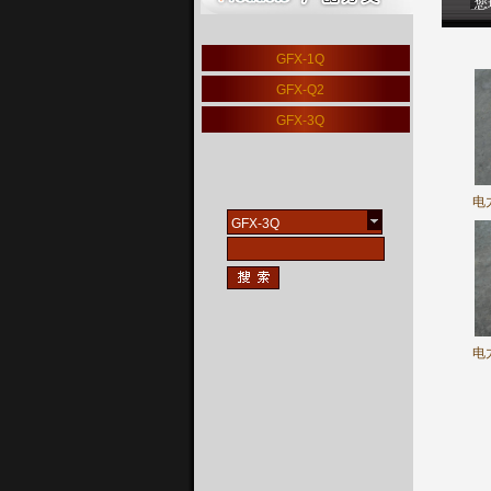
您
GFX-1Q
GFX-Q2
GFX-3Q
电
GFX-3Q
电