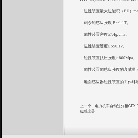
磁性装置最大磁能积（
BH
）
m
剩余磁感应强度
Br
≥
1.1T
。
磁性装置密度≥
7.4g/cm3
。
磁性装置硬度≥
550HV
。
磁性装置抗压强度≥
800Mpa
。
磁性装置磁感应强度的衰减量
地面感应器磁性装置的工作环
上一个：
电力机车自动过分相GFX
磁感应器