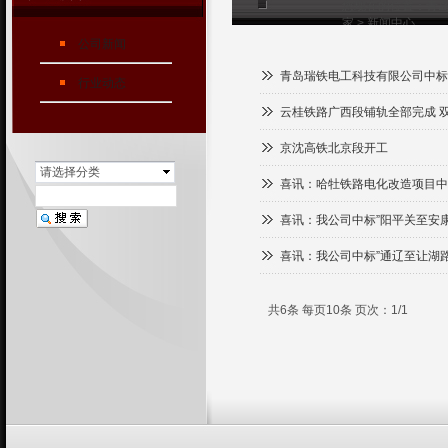
您现在的位置：
青
家
>
新闻中心
公司新闻
青岛瑞铁电工科技有限公司中标
行业动态
云桂铁路广西段铺轨全部完成 
京沈高铁北京段开工
请选择分类
喜讯：哈牡铁路电化改造项目中
喜讯：我公司中标”阳平关至安
喜讯：我公司中标”通辽至让湖
共6条 每页10条 页次：1/1